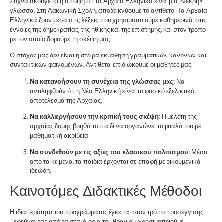
Συχνά ακούγεται η άποψη ότι τα Αρχαία Ελληνικά είναι μια «νεκρή»
γλώσσα. Στη Λακωνική Σχολή, αποδεικνύουμε το αντίθετο. Τα Αρχαία
Ελληνικά ζουν μέσα στις λέξεις που χρησιμοποιούμε καθημερινά, στις
έννοιες της δημοκρατίας, της ηθικής και της επιστήμης, και στον τρόπο
με τον οποίο δομούμε τη σκέψη μας.
Ο στόχος μας δεν είναι η στείρα εκμάθηση γραμματικών κανόνων και
συντακτικών φαινομένων. Αντίθετα, επιδιώκουμε οι μαθητές μας:
Να κατανοήσουν τη συνέχεια της γλώσσας μας:
Να
αντιληφθούν ότι η Νέα Ελληνική είναι το φυσικό εξελικτικό
αποτέλεσμα της Αρχαίας.
Να καλλιεργήσουν την κριτική τους σκέψη:
Η μελέτη της
αρχαίας δομής βοηθά το παιδί να οργανώνει το μυαλό του με
μαθηματική ακρίβεια.
Να συνδεθούν με τις αξίες του κλασικού πολιτισμού:
Μέσα
από τα κείμενα, τα παιδιά έρχονται σε επαφή με οικουμενικά
ιδεώδη.
Καινοτόμες Διδακτικές Μέθοδοι
Η ιδιαιτερότητα του προγράμματος έγκειται στον τρόπο προσέγγισης.
Ξεφεύγοντας από τα στενά όρια του θρανίου, χρησιμοποιούμε