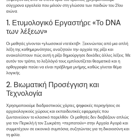
σύγχρονα εργαλεία που μιλούν στη γλώσσα των παιδιών του 21ου
αιώνα.
1. Ετυμολογικό Εργαστήρι: «Το DNA
των λέξεων»
Οι μαθητές γίνονται «γλωσσικοί ντετέκτιβ». Ξεκινώντας από μια απλή
λέξη της καθημερινότητας, αναζητούν την αρχαία της ρίζα και
ανακαλύπτουν πώς αυτή η ρίζα δημιούργησε δεκάδες άλλες λέξεις. Με
αυτόν τον τρόπο, το λεξιλόγιό τους εμπλουτίζεται θεαματικά και η
ορθογραφία παύει να είναι πρόβλημα μνήμης, καθώς γίνεται θέμα
λογικής.
2. Βιωματική Προσέγγιση και
Τεχνολογία
Χρησιμοποιούμε διαδραστικούς χάρτες, ψηφιακές περιηγήσεις σε
αρχαιολογικούς χώρους και εκπαιδευτικές εφαρμογές που
ζωντανεύουν το κλασικό παρελθόν. Οι μαθητές δεν διαβάζουν απλώς
για τον Περικλή ή τον Σωκράτη· «περπατούν» στην Αρχαία Αγορά και
συμμετέχουν σε εικονικά συμπόσια, συζητώντας για τη δικαιοσύνη και
τη φιλία.