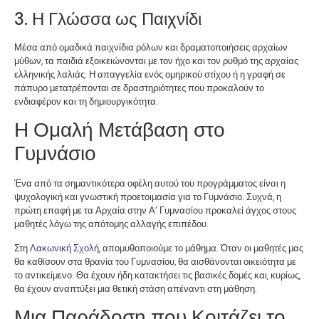
3. Η Γλώσσα ως Παιχνίδι
Μέσα από ομαδικά παιχνίδια ρόλων και δραματοποιήσεις αρχαίων
μύθων, τα παιδιά εξοικειώνονται με τον ήχο και τον ρυθμό της αρχαίας
ελληνικής λαλιάς. Η απαγγελία ενός ομηρικού στίχου ή η γραφή σε
πάπυρο μετατρέπονται σε δραστηριότητες που προκαλούν το
ενδιαφέρον και τη δημιουργικότητα.
Η Ομαλή Μετάβαση στο
Γυμνάσιο
Ένα από τα σημαντικότερα οφέλη αυτού του προγράμματος είναι η
ψυχολογική και γνωστική προετοιμασία για το Γυμνάσιο. Συχνά, η
πρώτη επαφή με τα Αρχαία στην Α’ Γυμνασίου προκαλεί άγχος στους
μαθητές λόγω της απότομης αλλαγής επιπέδου.
Στη
Λακωνική Σχολή
, απομυθοποιούμε το μάθημα. Όταν οι μαθητές μας
θα καθίσουν στα θρανία του Γυμνασίου, θα αισθάνονται οικειότητα με
το αντικείμενο. Θα έχουν ήδη κατακτήσει τις βασικές δομές και, κυρίως,
θα έχουν αναπτύξει μια θετική στάση απέναντι στη μάθηση.
Μια Παράδοση που Κοιτάζει το