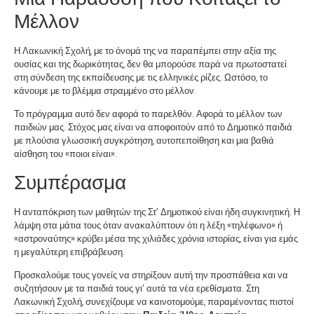
Μέλλον
Η Λακωνική Σχολή, με το όνομά της να παραπέμπει στην αξία της
ουσίας και της δωρικότητας, δεν θα μπορούσε παρά να πρωτοστατεί
στη σύνδεση της εκπαίδευσης με τις ελληνικές ρίζες. Ωστόσο, το
κάνουμε με το βλέμμα στραμμένο στο μέλλον.
Το πρόγραμμα αυτό δεν αφορά το παρελθόν. Αφορά το μέλλον των
παιδιών μας. Στόχος μας είναι να αποφοιτούν από το Δημοτικό παιδιά
με πλούσια γλωσσική συγκρότηση, αυτοπεποίθηση και μια βαθιά
αίσθηση του «ποιοι είναι».
Συμπέρασμα
Η ανταπόκριση των μαθητών της Στ’ Δημοτικού είναι ήδη συγκινητική. Η
λάμψη στα μάτια τους όταν ανακαλύπτουν ότι η λέξη «τηλέφωνο» ή
«αστροναύτης» κρύβει μέσα της χιλιάδες χρόνια ιστορίας, είναι για εμάς
η μεγαλύτερη επιβράβευση.
Προσκαλούμε τους γονείς να στηρίξουν αυτή την προσπάθεια και να
συζητήσουν με τα παιδιά τους γι’ αυτά τα νέα ερεθίσματα. Στη
Λακωνική Σχολή, συνεχίζουμε να καινοτομούμε, παραμένοντας πιστοί