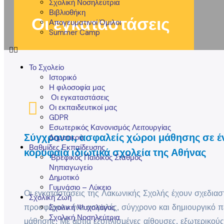
Σχολική Νοσηλεύτρια
Βιβλιοθήκη
Οι εγκαταστάσεις
Απογευματινοί Όμιλοι
Summer Camp
Το Σχολείο
Ιστορικό
Η φιλοσοφία μας
Οι εγκαταστάσεις
Οι εκπαιδευτικοί μας
GDPR
Εσωτερικός Κανονισμός Λειτουργίας
Σύγχρονοι, ασφαλείς χώροι μάθησης σε έ
Δημοτικού
Βαθμίδες Εκπαίδευσης
κορυφαία ιδιωτικά σχολεία της Αθήνας
Βρεφικός Παιδικός Σταθμός
Νηπιαγωγείο
Δημοτικό
Γυμνάσιο – Λύκειο
Οι εγκαταστάσεις της Λακωνικής Σχολής έχουν σχεδιαστ
Σχολική Ζωή
προσφέρουν ένα ασφαλές, σύγχρονο και δημιουργικό π
Σχολική Ψυχολόγος
Σχολική Νοσηλεύτρια
μάθησης. Με άρτια εξοπλισμένες αίθουσες, εξωτερικού