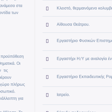
 ανάμεσα στα
Κλειστό, θερμαινόμενο κολυμβ
οντίδα των
Αίθουσα Θεάτρου.
Εργαστήριο Φυσικών Επιστημ
ην προϋπόθεση
Εργαστήρι Η/Υ με αναλογία έν
ηματικά. Οι
ν τις
Εργαστήριο Εκπαιδευτικής Ρο
φέρουν
ό χώρο πλήρως
οσωπικό.
Ιατρείο.
ιάλλειπτη για