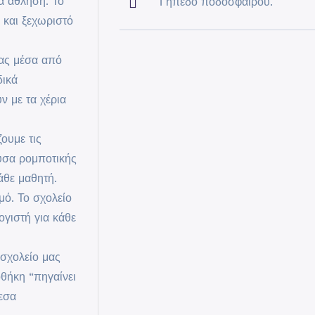
ια άθληση. Το
Γήπεδο ποδοσφαίρου.
α και ξεχωριστό
ας μέσα από
δικά
ν με τα χέρια
ουμε τις
ουσα ρομποτικής
άθε μαθητή.
μό. Το σχολείο
ογιστή για κάθε
 σχολείο μας
οθήκη “πηγαίνει
μεσα