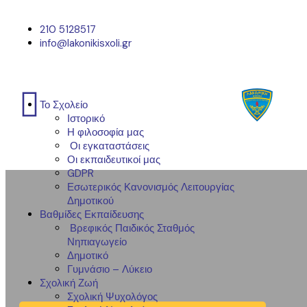
210 5128517
info@lakonikisxoli.gr
Το Σχολείο
Ιστορικό
Η φιλοσοφία μας
Οι εγκαταστάσεις
Οι εκπαιδευτικοί μας
GDPR
Εσωτερικός Κανονισμός Λειτουργίας
Δημοτικού
Βαθμίδες Εκπαίδευσης
Βρεφικός Παιδικός Σταθμός
Νηπιαγωγείο
Δημοτικό
Γυμνάσιο – Λύκειο
Σχολική Ζωή
Σχολική Ψυχολόγος