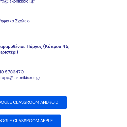
nfo@lakonikisxoli.gr
ηφιακό Σχολείο
αραμυθένιος Πύργος (Κύπρου 45,
εριστέρι)
10 5786470
nfopp@lakonikisxoli.gr
OGLE CLASSROOM ANDROID
OGLE CLASSROOM APPLE