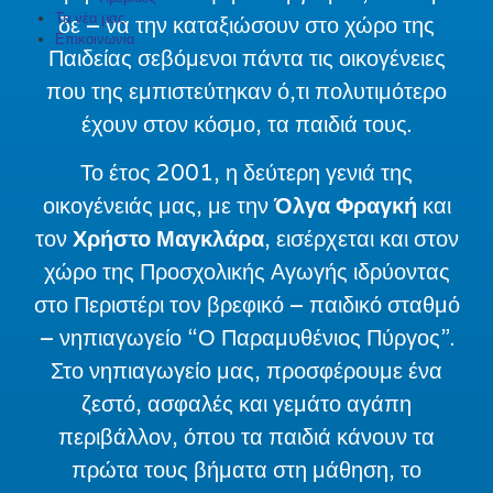
Τα νέα μας
δε – να την
καταξιώσουν στο χώρο της
Επικοινωνία
Παιδείας σεβόμενοι πάντα τις οικογένειες
που της
εμπιστεύτηκαν ό,τι πολυτιμότερο
έχουν στον κόσμο, τα παιδιά τους.
Το έτος 2001, η δεύτερη γενιά της
οικογένειάς μας, με την
Όλγα Φραγκή
και
τον
Χρήστο
Μαγκλάρα
, εισέρχεται και στον
χώρο της Προσχολικής Αγωγής ιδρύοντας
στο
Περιστέρι τον βρεφικό – παιδικό σταθμό
– νηπιαγωγείο “Ο Παραμυθένιος Πύργος”.
Στο
νηπιαγωγείο μας, προσφέρουμε ένα
ζεστό, ασφαλές και γεμάτο αγάπη
περιβάλλον,
όπου τα παιδιά κάνουν τα
πρώτα τους βήματα στη μάθηση, το