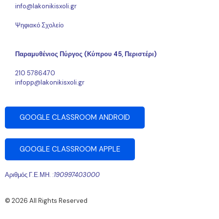
info@lakonikisxoli.gr
Ψηφιακό Σχολείο
Παραμυθένιος Πύργος (Κύπρου 45, Περιστέρι)
210 5786470
infopp@lakonikisxoli.gr
GOOGLE CLASSROOM ANDROID
GOOGLE CLASSROOM APPLE
Αριθμός Γ.Ε.ΜΗ. :
190997403000
© 2026 All Rights Reserved