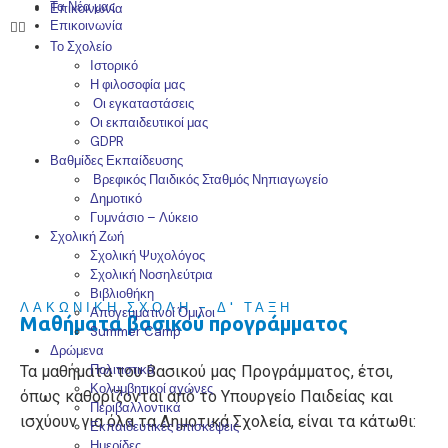
Τα Νέα μας
Επικοινωνία
Επικοινωνία
Το Σχολείο
Ιστορικό
Η φιλοσοφία μας
Οι εγκαταστάσεις
Οι εκπαιδευτικοί μας
GDPR
Βαθμίδες Εκπαίδευσης
Βρεφικός Παιδικός Σταθμός Νηπιαγωγείο
Δημοτικό
Γυμνάσιο – Λύκειο
Σχολική Ζωή
Σχολική Ψυχολόγος
Σχολική Νοσηλεύτρια
Βιβλιοθήκη
ΛΑΚΩΝΙΚΗ ΣΧΟΛΗ - Δ' ΤΑΞΗ
Απογευματινοί Όμιλοι
Μαθήματα βασικού προγράμματος
Summer Camp
Δρώμενα
Πολιτιστικά
Τα μαθήματα του Βασικού μας Προγράμματος, έτσι,
Κολυμβητικοί αγώνες
όπως καθορίζονται από το Υπουργείο Παιδείας και
Περιβαλλοντικά
ισχύουν για όλα τα Δημοτικά Σχολεία, είναι τα κάτωθι:
Εκπαιδευτικές επισκέψεις
Ημερίδες