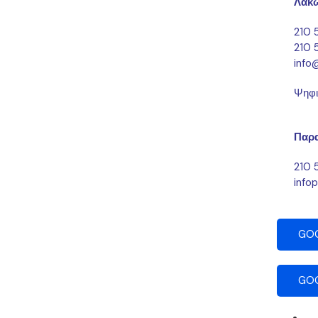
Λακω
210 
210 
info@
Ψηφι
Παρα
210 
infop
GO
GO