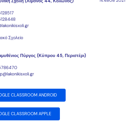
Ν.4808 2021
νική Σχολή (Αίμονος 44, Κολωνός)
5128517
5128448
lakonikisxoli.gr
ακό Σχολείο
μυθένιος Πύργος (Κύπρου 45, Περιστέρι)
5786470
p@lakonikisxoli.gr
OGLE CLASSROOM ANDROID
OGLE CLASSROOM APPLE