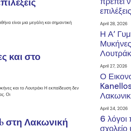
πρέπει ν
πιλέξεις
επιλέξει
Αθήνα είναι μια μεγάλη και σημαντική
April 28, 2026
Η Α’ Γυμ
Μυκήνες
Λουτράκι
ς και στο
April 27, 2026
Ο Εικον
Kanello
κήνες και το Λουτράκι Η εκπαίδευση δεν
Λακωνικ
ας. Οι
April 24, 2026
6 λόγοι 
ob στη Λακωνική
σχολείο 