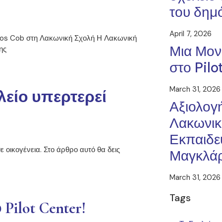
του δημ
April 7, 2026
llos Cob στη Λακωνική Σχολή Η Λακωνική
Μια Μον
ης
στο Pilo
March 31, 2026
λείο υπερτερεί
Αξιολογή
Λακωνικ
Εκπαιδε
 οικογένεια. Στο άρθρο αυτό θα δεις
Μαγκλά
March 31, 2026
Tags
ilot Center!