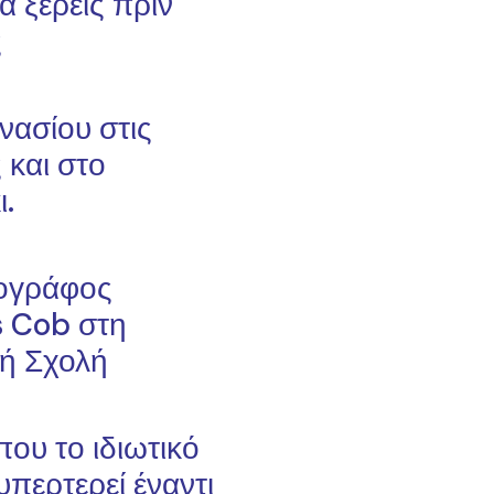
α ξέρεις πριν
ς
νασίου στις
 και στο
.
ογράφος
s Cob στη
ή Σχολή
που το ιδιωτικό
υπερτερεί έναντι