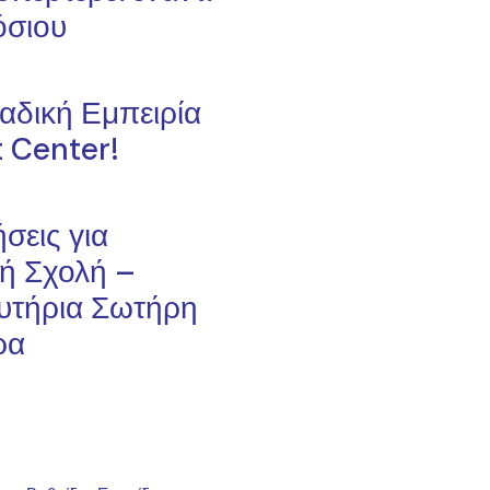
όσιου
αδική Εμπειρία
t Center!
σεις για
ή Σχολή –
υτήρια Σωτήρη
ρα